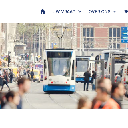
HOME
UW VRAAG
OVER ONS
R