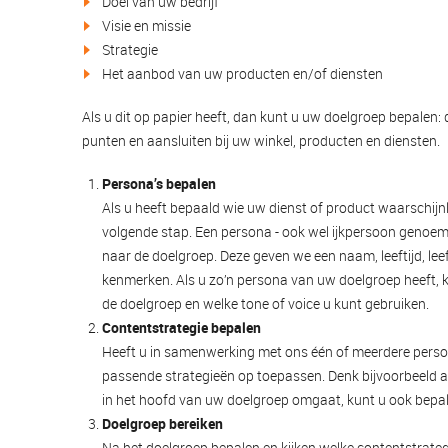
Doel van uw bedrijf
Visie en missie
Strategie
Het aanbod van uw producten en/of diensten
Als u dit op papier heeft, dan kunt u uw doelgroep bepale
punten en aansluiten bij uw winkel, producten en diensten.
Persona’s bepalen
Als u heeft bepaald wie uw dienst of product waarschijnl
volgende stap. Een persona - ook wel ijkpersoon genoemd
naar de doelgroep. Deze geven we een naam, leeftijd, lee
kenmerken. Als u zo’n persona van uw doelgroep heeft, k
de doelgroep en welke tone of voice u kunt gebruiken.
Contentstrategie bepalen
Heeft u in samenwerking met ons één of meerdere perso
passende strategieën op toepassen. Denk bijvoorbeeld a
in het hoofd van uw doelgroep omgaat, kunt u ook bepale
Doelgroep bereiken
Na het doelgroep bepalen en kijken welke contentstrategie