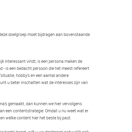
n: deze doelgroep moet bijdragen aan bovenstaande
ijk interessant vindt, is een persona maken de
 - is een bedacht persoon die het meest refereert
fsituatie, hobby’s en een aantal andere
unt u beter inschatten wat de interesses zijn van
na’s gemaakt, dan kunnen we hier vervolgens
an een contentstrategie. Omdat u nu weet wat er
n welke content hier het beste bij past.
 hierbij hoort, wilt u uw doelgroep natuurlijk ook