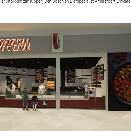
er uitpikken zijn Kipperij Den Bosch en Dierspecialist Amersfoort Emiclae