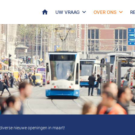
HOME
UW VRAAG
OVER ONS
R
, diverse nieuwe openingen in maart!